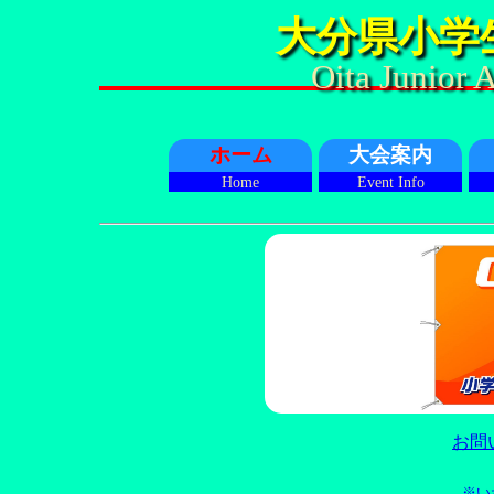
大分県小学
Oita Junior A
ホーム
大会案内
Home
Event Info
お問
※い