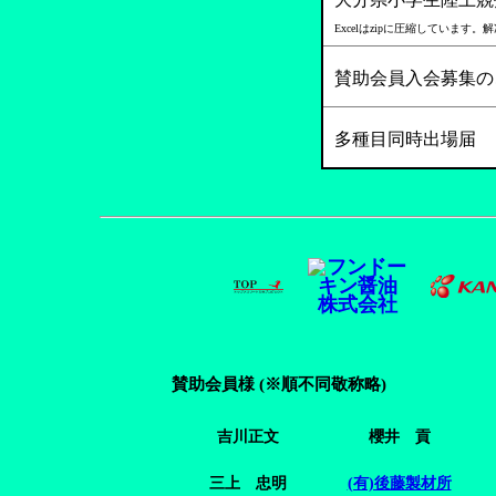
4/28
日清カップの要項ができました。 →
Excelはzipに圧縮しています
4/22
撮影に関する注意事項 →
こちら
賛助会員入会募集の
4/16
OTT（第10回OITAタイムトライア
4/1
第10回九州地区小学生陸上競技交流大
多種目同時出場届
新種目として、「コンバイ
3/23
U13強化指定選手選考会 リザルトを
3/15
U13強化指定選手選考会 大会プロが
3/15
U13強化指定選手選考会 Q&A →
こち
3/13
U13強化指定選手選考会、４・５年
3/11
U13強化指定選手選考会、駐車場案内
賛助会員様 (※順不同敬称略)
3/10
U13強化指定選手選考会、４・５年共
2/24
2026年度の予定です。参考にして下
吉川正文
櫻井 貢
2/9
２０２５年度 大分県小学生陸上競技記
三上 忠明
(有)後藤製材所