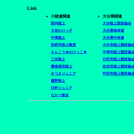
Link
2025
小陸連関連
大分県関連
12/2
中学強化担当者からの陸上教室の案
院内陸上
大分陸上競技協会
11/28
２０２６年度 U１３指定選手選考基
大在かけっ子
大分県高体連
中津陸上
大分県中体連
11/23
【申込期日延長】JAAF公認ジュニアコ
別府市陸上教室
大分市陸上競技協
11/10
久住クロスカントリー駅伝交流大会の
さんこう★かけっこ★
中津市陸上競技協
三光陸上
日田市陸上競技協
11/7
久住クロスカントリー駅伝交流大会の
豊後高田陸上
佐伯市陸上競技協
11/6
きつきジュニア
竹田市陸上競技協
久住クロスカントリー駅伝交流大会、
鴛野陸上
臼杵ジュニア
インスタグラムは
こちら
なかつ楽走
11/4
久住クロスカントリー駅伝交流大会
10/25
久住クロスカントリー駅伝交流大会の
た。
申し込みはこちら
10/19
久住クロスカントリー駅伝交流大会