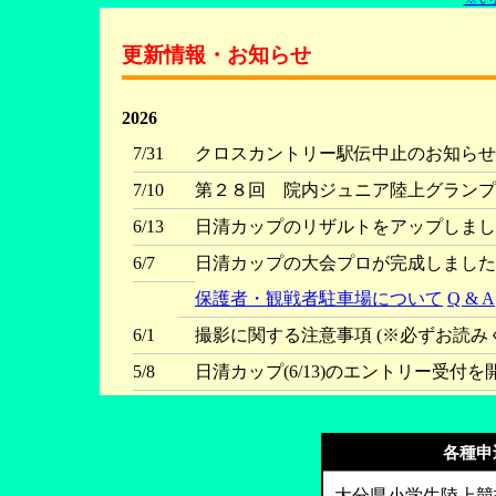
更新情報・お知らせ
2026
7/31
クロスカントリー駅伝中止のお知らせ
7/10
第２８回 院内ジュニア陸上グランプリ
6/13
日清カップのリザルトをアップしまし
6/7
日清カップの大会プロが完成しました
保護者・観戦者駐車場について
Q & A
6/1
撮影に関する注意事項 (※必ずお読みく
5/8
日清カップ(6/13)のエントリー受付
5/5
フンドーキンカップのリザルトをアッ
4/29
フンドーキンカップの大会プロができ
各種申
変更しました)
大分県小学生陸上競